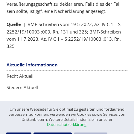
Veräußerungsgeschäft zu deklarieren. Falls dies der Fall
sein sollte, ist ggf. eine Nacherklärung angezeigt.
Quelle
| BMF-Schreiben vom 19.5.2022, Az. IV C 1 – S
2252/19/10003 :009, Rn. 131 und 325; BMF-Schreiben
vom 11.7.2023, Az. IV C 1 – S 2252/19/10003 :013, Rn.
325
Aktuelle Informationen
Recht Aktuell
Steuern Aktuell
Um unsere Webseite für Sie optimal zu gestalten und fortlaufend
verbessern zu können, verwenden wir Cookies sowie Services von
©
CONSCIENTA
2026
Drittanbietern. Weitere Details finden Sie in unserer
Datenschutzerklärung
.
Impressum