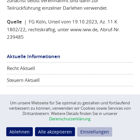
zunächst selbst vereinnahmt und dann zur
Teilrückführung einzelner Darlehen verwendet.
Quelle
| FG Köln, Urteil vom 19.10.2023, Az. 11 K
1802/22, rechtskräftig, unter www.iww.de, Abruf-Nr.
239485
Aktuelle Informationen
Recht Aktuell
Steuern Aktuell
Um unsere Webseite für Sie optimal zu gestalten und fortlaufend
verbessern zu können, verwenden wir Cookies sowie Services von
©
CONSCIENTA
2026
Drittanbietern. Weitere Details finden Sie in unserer
Datenschutzerklärung
.
Impressum
Datenschutz
Ablehnen
Alle akzeptieren
Einstellungen
Datenschutz Einstellungen