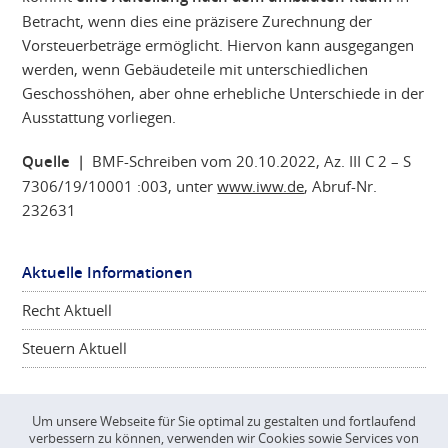
Betracht, wenn dies eine präzisere Zurechnung der
Vorsteuerbeträge ermöglicht. Hiervon kann ausgegangen
werden, wenn Gebäudeteile mit unterschiedlichen
Geschosshöhen, aber ohne erhebliche Unterschiede in der
Ausstattung vorliegen.
Quelle |
BMF-Schreiben vom 20.10.2022, Az. III C 2 – S
7306/19/10001 :003, unter
www.iww.de
, Abruf-Nr.
232631
Aktuelle Informationen
Recht Aktuell
Steuern Aktuell
Um unsere Webseite für Sie optimal zu gestalten und fortlaufend
verbessern zu können, verwenden wir Cookies sowie Services von
©
CONSCIENTA
2026