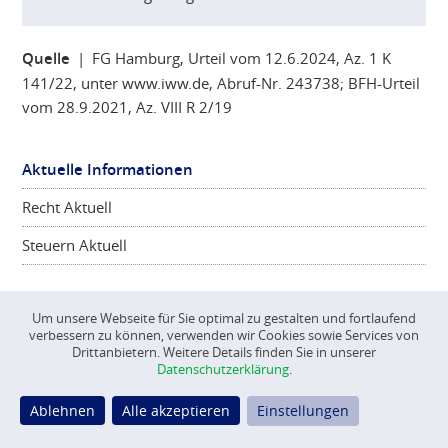
Quelle
| FG Hamburg, Urteil vom 12.6.2024, Az. 1 K
141/22, unter www.iww.de, Abruf-Nr. 243738; BFH-Urteil
vom 28.9.2021, Az. VIII R 2/19
Aktuelle Informationen
Recht Aktuell
Steuern Aktuell
Um unsere Webseite für Sie optimal zu gestalten und fortlaufend
verbessern zu können, verwenden wir Cookies sowie Services von
©
CONSCIENTA
2026
Drittanbietern. Weitere Details finden Sie in unserer
Datenschutzerklärung
.
Impressum
Datenschutz
Ablehnen
Alle akzeptieren
Einstellungen
Datenschutz Einstellungen