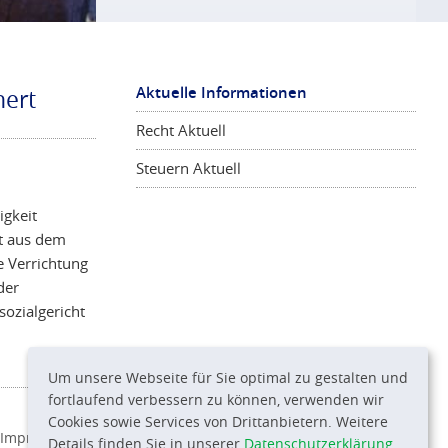
Aktuelle Informationen
hert
Recht Aktuell
Steuern Aktuell
igkeit
ht aus dem
e Verrichtung
der
ozialgericht
Um unsere Webseite für Sie optimal zu gestalten und
fortlaufend verbessern zu können, verwenden wir
Cookies sowie Services von Drittanbietern. Weitere
Impressum
|
Datenschutz
|
Datenschutz Einstellungen
Details finden Sie in unserer
Datenschutzerklärung
.