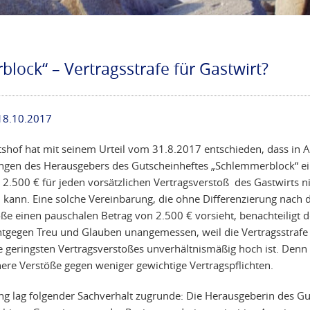
lock“ – Vertragsstrafe für Gastwirt?
18.10.2017
shof hat mit seinem Urteil vom 31.8.2017 entschieden, dass in 
ngen des Herausgebers des Gutscheinheftes „Schlemmerblock“ e
n 2.500 € für jeden vorsätzlichen Vertragsverstoß des Gastwirts 
 kann. Eine solche Vereinbarung, die ohne Differenzierung nach
öße einen pauschalen Betrag von 2.500 € vorsieht, benachteiligt 
ntgegen Treu und Glauben unangemessen, weil die Vertragsstrafe
 geringsten Vertragsverstoßes unverhältnismäßig hoch ist. Denn s
nere Verstöße gegen weniger gewichtige Vertragspflichten.
ng lag folgender Sachverhalt zugrunde: Die Herausgeberin des Gu