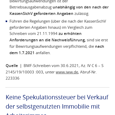
Bewirtungsaufwendungen ist der
Betriebsausgabenabzug
unabhängig von den nach der
KassenSichV geforderten Angaben
zulässig.
Führen die Regelungen (über die nach der KassenSichV
geforderten Angaben hinaus) im Vergleich zum
Schreiben vom 21.11.1994
zu erhöhten
Anforderungen an die Nachweisführung,
sind sie erst
für Bewirtungsaufwendungen verpflichtend, die
nach
dem 1.7.2021
anfallen.
Quelle |
BMF-Schreiben vom 30.6.2021, Az. IV C 6 – S
2145/19/10003 :003, unter
www.iww.de
, Abruf-Nr.
223336
Keine Spekulationssteuer bei Verkauf
der selbstgenutzten Immobilie mit