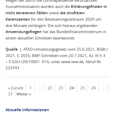
Wegen der durch die Coronapandemie verursachten
Ausnahmesituation wurden auch die
Erklärungsfristen in
nicht beratenen Fällen
sowie
die zinsfreien
Karenzzeiten
für den Besteuerungszeitraum 2020 um
drei Monate verlängert. Die sich hieraus ergebenden
Anwendungsfragen
hat das Bundesfinanzministerium in
einem aktuellen Schreiben beantwortet.
Quelle |
ATAD-Umsetzungsgesetz vom 25.6.2021, BGBl I
2021, S. 2035; BMF-Schreiben vom 20.7.2021, Az. IV A 3
– S 0261/20/10001 :014, unter www.iww.de, Abruf-Nr.
223743
« Zurück
1
…
22
23
24
25
26
…
37
Weiter »
Aktuelle Informationen